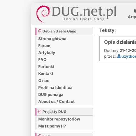
Art
Teksty:
Debian Users Gang
Strona główna
Opis działani
Forum
Dodany
21-12-2
Artykuły
przez:
uzytko
FAQ
Fortunki
Kontakt
O nas
Profil na Identi.ca
DUG pomaga
About us / Contact
Projekty DUG
Monitor repozytoriów
Masz pomysł?