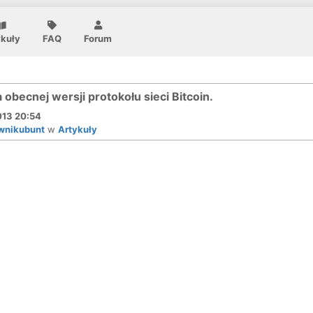
ykuły
FAQ
Forum
a obecnej wersji protokołu sieci Bitcoin.
013 20:54
wnikubunt
w
Artykuły