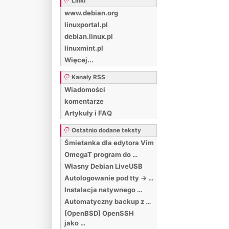
Linki
www.debian.org
linuxportal.pl
debian.linux.pl
linuxmint.pl
Więcej...
Kanały RSS
Wiadomości
komentarze
Artykuły i FAQ
Ostatnio dodane teksty
Śmietanka dla edytora Vim
OmegaT program do …
Własny Debian LiveUSB
Autologowanie pod tty -> …
Instalacja natywnego …
Automatyczny backup z …
[OpenBSD] OpenSSH
jako …