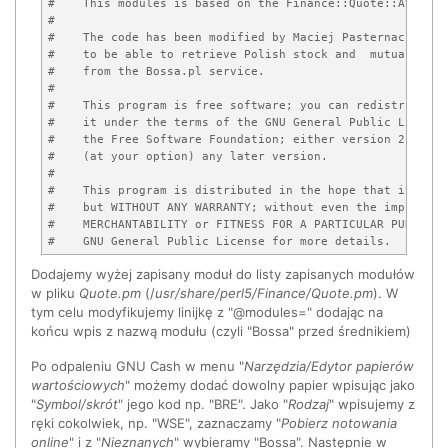
#    This modules is based on the Finance::Quote::ASEGR mo
#

#    The code has been modified by Maciej Pasternacki <ma
#    to be able to retrieve Polish stock and  mutual fund 
#    from the Bossa.pl service.

#

#    This program is free software; you can redistribute 
#    it under the terms of the GNU General Public License
#    the Free Software Foundation; either version 2 of the
#    (at your option) any later version.

#

#    This program is distributed in the hope that it will 
#    but WITHOUT ANY WARRANTY; without even the implied wa
#    MERCHANTABILITY or FITNESS FOR A PARTICULAR PURPOSE. 
#    GNU General Public License for more details.

#

Dodajemy wyżej zapisany moduł do listy zapisanych modułów
#    You should have received a copy of the GNU General Pu
#    along with this program; if not, write to the Free So
w pliku
Quote.pm
(/
usr/share/perl5/Finance/Quote.pm
). W
#    Foundation, Inc., 59 Temple Place - Suite 330, Boston
tym celu modyfikujemy linijkę z "@modules=" dodając na
#    02111-1307, USA

końcu wpis z nazwą modułu (czyli "Bossa" przed średnikiem)
require 5.005;

Po odpaleniu GNU Cash w menu "
Narzędzia/Edytor papierów
use strict;

wartościowych
" możemy dodać dowolny papier wpisując jako
"
Symbol/skrót
" jego kod np. "BRE". Jako "
Rodzaj
" wpisujemy z
package Finance::Quote::Bossa;

ręki cokolwiek, np. "WSE", zaznaczamy "
Pobierz notowania
online
" i z "
Nieznanych
" wybieramy "Bossa". Następnie w
use vars qw($VERSION $NDOHLCV_URL);
