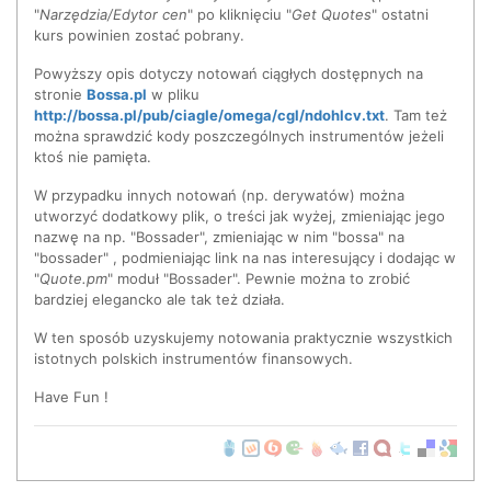
"
Narzędzia/Edytor cen
" po kliknięciu "
Get Quotes
" ostatni
use LWP::UserAgent;

kurs powinien zostać pobrany.
use HTTP::Request::Common;

Powyższy opis dotyczy notowań ciągłych dostępnych na
$VERSION='0.1';

stronie
Bossa.pl
w pliku
http://bossa.pl/pub/ciagle/omega/cgl/ndohlcv.txt
. Tam też
my $NDOHLCV_URL = 'http://bossa.pl/pub/ciagle/omega/cgl/nd
można sprawdzić kody poszczególnych instrumentów jeżeli
ktoś nie pamięta.
sub methods { return ( poland => \&bossa,

W przypadku innych notowań (np. derywatów) można
                       bossa => \&bossa,

utworzyć dodatkowy plik, o treści jak wyżej, zmieniając jego
                       europe => \&bossa); }

nazwę na np. "Bossader", zmieniając w nim "bossa" na
{

"bossader" , podmieniając link na nas interesujący i dodając w
    my @labels = qw/name date isodate open high low close
"
Quote.pm
" moduł "Bossader". Pewnie można to zrobić
    sub labels { return (poland => \@labels,

bardziej elegancko ale tak też działa.
                 bossa => \@labels,

                 europe => \@labels); } 

W ten sposób uzyskujemy notowania praktycznie wszystkich
}

istotnych polskich instrumentów finansowych.
sub bossa {

Have Fun !
    my $quoter = shift;

    my @stocks = @_;

    my (%info,@ndohlcv,$success);

        my $ua = $quoter->user_agent();
