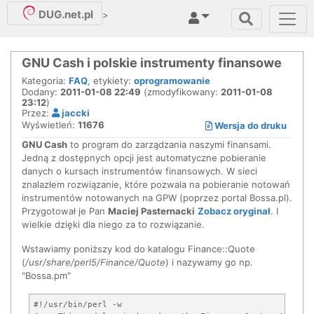
DUG.net.pl
>
GNU Cash i polskie instrumenty finansowe
Kategoria:
FAQ
, etykiety:
oprogramowanie
Dodany:
2011-01-08 22:49
(zmodyfikowany:
2011-01-08
23:12
)
Przez:
jaccki
Wyświetleń:
11676
Wersja do druku
GNU Cash
to program do zarządzania naszymi finansami.
Jedną z dostępnych opcji jest automatyczne pobieranie
danych o kursach instrumentów finansowych. W sieci
znalazłem rozwiązanie, które pozwala na pobieranie notowań
instrumentów notowanych na GPW (poprzez portal Bossa.pl).
Przygotował je Pan
Maciej Pasternacki
Zobacz oryginał
. I
wielkie dzięki dla niego za to rozwiązanie.
Wstawiamy poniższy kod do katalogu Finance::Quote
(
/usr/share/perl5/Finance/Quote
) i nazywamy go np.
"Bossa.pm"
#!/usr/bin/perl -w
