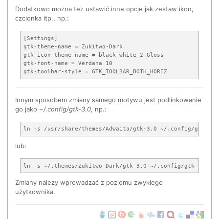
Dodatkowo można też ustawić inne opcje jak zestaw ikon,
czcionka itp., np.:
[Settings]

gtk-theme-name = Zukitwo-Dark     

gtk-icon-theme-name = black-white_2-Gloss

gtk-font-name = Verdana 10

Innym sposobem zmiany samego motywu jest podlinkowanie
go jako
~/.config/gtk-3.0
, np.:
lub:
Zmiany należy wprowadzać z poziomu zwykłego
użytkownika.