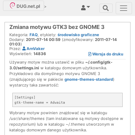
DUG.net.pl
>
Zmiana motywu GTK3 bez GNOME 3
Kategoria:
FAQ
, etykiety:
środowisko graficzne
Dodany:
2011-07-14 00:59
(zmodyfikowany:
2011-07-14
01:03
)
Przez:
ArnVaker
Wyświetleń:
14836
Wersja do druku
Używany motyw można ustawić w pliku
~/.config/gtk-
3.0/settings.ini
w katalogu domowym użytkownika.
Przykładowo dla domyślnego motywu GNOME 3
(znajdującego się w pakiecie
gnome-themes-standard
)
wystarczy taka zawartość:
[Settings]

Wybrany motyw powinien znajdować się w katalogu
/usr/share/themes
(tam instalowane są motywy dostępne w
repozytorium) lub w katalogu
~/.themes
utworzonym w
katalogu domowym danego użytkownika.