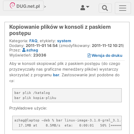
DUG.net.pl
>
Kopiowanie plików w konsoli z paskiem
postępu
Kategoria:
FAQ
, etykiety:
system
Dodany:
2011-11-01 14:54
(zmodyfikowany:
2011-11-12 10:21
)
Przez:
azhag
Wyświetleń:
23036
Wersja do druku
Aby w konsoli skopiować plik z paskiem postępu (do czego
przyzwyczaiły nas graficzne menedżery plików) wystarczy
skorzystać z programu
bar
. Zastosowanie jest podobne do
:
cp
bar plik /katalog

Przykładowe użycie:
azhag@laptop ~deb % bar linux-image-3.1.0-grml_3.1.0_i386.