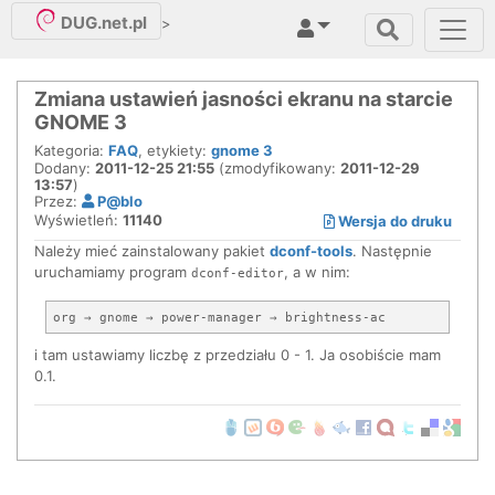
DUG.net.pl
>
Zmiana ustawień jasności ekranu na starcie
GNOME 3
Kategoria:
FAQ
, etykiety:
gnome 3
Dodany:
2011-12-25 21:55
(zmodyfikowany:
2011-12-29
13:57
)
Przez:
P@blo
Wyświetleń:
11140
Wersja do druku
Należy mieć zainstalowany pakiet
dconf-tools
. Następnie
uruchamiamy program
, a w nim:
dconf-editor
i tam ustawiamy liczbę z przedziału 0 - 1. Ja osobiście mam
0.1.