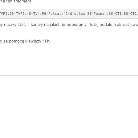
na ten fragment
y nazwy stacji i kanały na jakich je odbieramy. Tutaj podalem akurat s
my za pomocą klawiszy
l
i
h