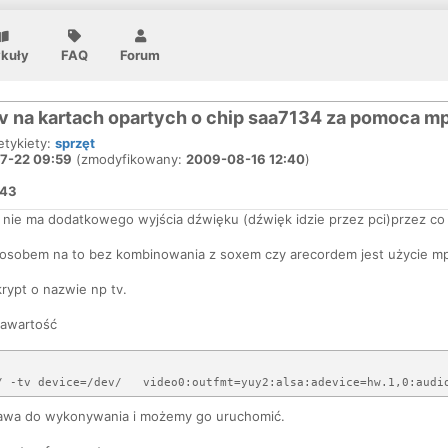
ykuły
FAQ
Forum
v na kartach opartych o chip saa7134 za pomoca mp
 etykiety:
sprzęt
7-22 09:59
(zmodyfikowany:
2009-08-16 12:40
)
643
rt nie ma dodatkowego wyjścia dźwięku (dźwięk idzie przez pci)przez 
osobem na to bez kombinowania z soxem czy arecordem jest użycie mp
rypt o nazwie np tv.
zawartość
awa do wykonywania i możemy go uruchomić.