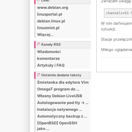
Linki
Zwracam uwagę 
www.debian.org
linuxportal.pl
debian.linux.pl
W nim definiujem
linuxmint.pl
sytuacji.
Więcej...
Stacje przełącz
Kanały RSS
Miłego oglądania
Wiadomości
komentarze
Artykuły i FAQ
Ostatnio dodane teksty
Śmietanka dla edytora Vim
OmegaT program do …
Własny Debian LiveUSB
Autologowanie pod tty -> …
Instalacja natywnego …
Automatyczny backup z …
[OpenBSD] OpenSSH
jako …