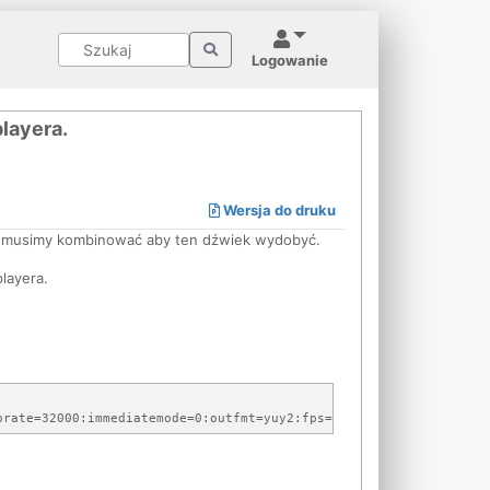
Logowanie
layera.
Wersja do druku
co musimy kombinować aby ten dźwiek wydobyć.
layera.