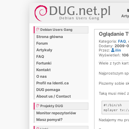
Art
Debian Users Gang
Oglądanie T
Strona główna
Kategoria:
FAQ
,
Forum
Dodany:
2009-0
Artykuły
Przez:
ilin
Wyświetleń:
10
FAQ
Wiele z tych ka
Fortunki
Kontakt
Najprostszym sp
O nas
Profil na Identi.ca
Piszemy sobie sk
DUG pomaga
Taką musi mieć 
About us / Contact
#!/bin/sh

Projekty DUG
Monitor repozytoriów
Masz pomysł?
Nadajemy mu pr