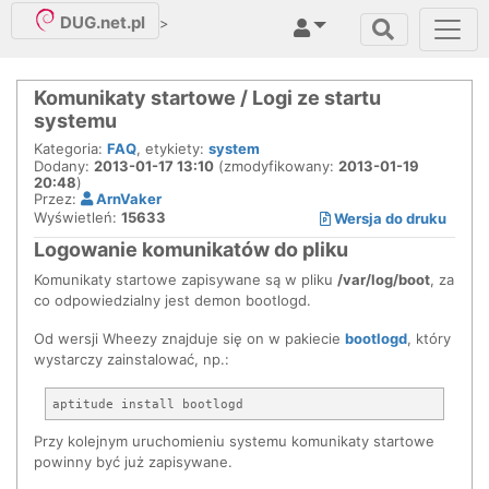
DUG.net.pl
>
Komunikaty startowe / Logi ze startu
systemu
Kategoria:
FAQ
, etykiety:
system
Dodany:
2013-01-17 13:10
(zmodyfikowany:
2013-01-19
20:48
)
Przez:
ArnVaker
Wyświetleń:
15633
Wersja do druku
Logowanie komunikatów do pliku
Komunikaty startowe zapisywane są w pliku
/var/log/boot
, za
co odpowiedzialny jest demon bootlogd.
Od wersji Wheezy znajduje się on w pakiecie
bootlogd
, który
wystarczy zainstalować, np.:
Przy kolejnym uruchomieniu systemu komunikaty startowe
powinny być już zapisywane.