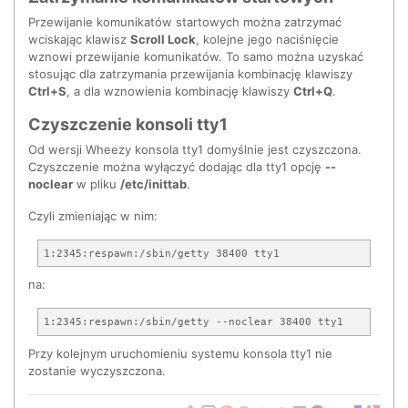
Przewijanie komunikatów startowych można zatrzymać
wciskając klawisz
Scroll Lock
, kolejne jego naciśnięcie
wznowi przewijanie komunikatów. To samo można uzyskać
stosując dla zatrzymania przewijania kombinację klawiszy
Ctrl+S
, a dla wznowienia kombinację klawiszy
Ctrl+Q
.
Czyszczenie konsoli tty1
Od wersji Wheezy konsola tty1 domyślnie jest czyszczona.
Czyszczenie można wyłączyć dodając dla tty1 opcję
--
noclear
w pliku
/etc/inittab
.
Czyli zmieniając w nim:
na:
Przy kolejnym uruchomieniu systemu konsola tty1 nie
zostanie wyczyszczona.