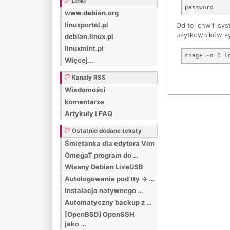
Linki
www.debian.org
linuxportal.pl
Od tej chwili sy
użytkowników sy
debian.linux.pl
linuxmint.pl
Więcej...
Kanały RSS
Wiadomości
komentarze
Artykuły i FAQ
Ostatnio dodane teksty
Śmietanka dla edytora Vim
OmegaT program do …
Własny Debian LiveUSB
Autologowanie pod tty -> …
Instalacja natywnego …
Automatyczny backup z …
[OpenBSD] OpenSSH
jako …