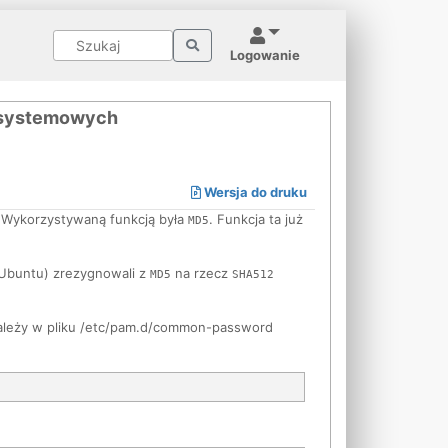
Logowanie
ł systemowych
Wersja do druku
. Wykorzystywaną funkcją była
. Funkcja ta już
MD5
 Ubuntu) zrezygnowali z
na rzecz
MD5
SHA512
należy w pliku /etc/pam.d/common-password