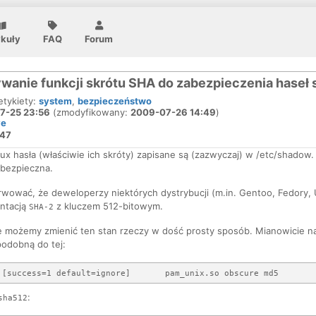
ykuły
FAQ
Forum
wanie funkcji skrótu SHA do zabezpieczenia hase
 etykiety:
system
,
bezpieczeństwo
7-25 23:56
(zmodyfikowany:
2009-07-26 14:49
)
ve
47
x hasła (właściwie ich skróty) zapisane są (zazwyczaj) w /etc/shadow
y bezpieczna.
ować, że deweloperzy niektórych dystrybucji (m.in. Gentoo, Fedory,
ntacją
z kluczem 512-bitowym.
SHA-2
e możemy zmienić ten stan rzeczy w dość prosty sposób. Mianowicie 
 podobną do tej:
:
sha512