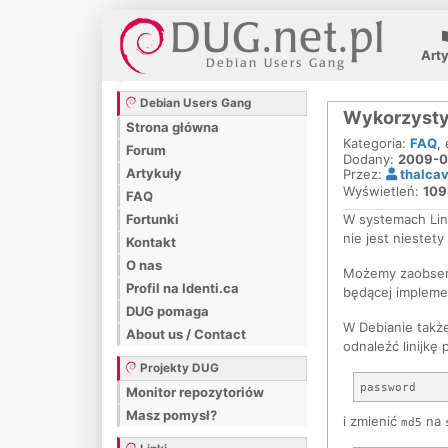
Art
Debian Users Gang
Wykorzysty
Strona główna
Kategoria:
FAQ
,
Forum
Dodany:
2009-0
Artykuły
Przez:
thalca
Wyświetleń:
109
FAQ
W systemach Linu
Fortunki
nie jest niestet
Kontakt
O nas
Możemy zaobserw
Profil na Identi.ca
będącej impleme
DUG pomaga
W Debianie takż
About us / Contact
odnaleźć linijkę
Projekty DUG
Monitor repozytoriów
Masz pomysł?
i zmienić
na
md5