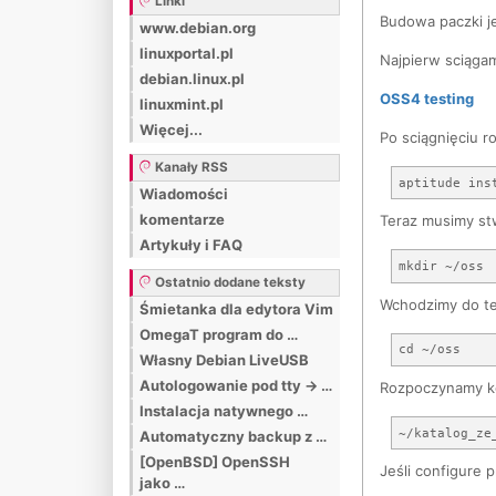
Linki
Budowa paczki j
www.debian.org
linuxportal.pl
Najpierw sciągam
debian.linux.pl
OSS4 testing
linuxmint.pl
Więcej...
Po sciągnięciu r
Kanały RSS
Wiadomości
komentarze
Teraz musimy st
Artykuły i FAQ
Ostatnio dodane teksty
Wchodzimy do te
Śmietanka dla edytora Vim
OmegaT program do …
Własny Debian LiveUSB
Autologowanie pod tty -> …
Rozpoczynamy ko
Instalacja natywnego …
Automatyczny backup z …
[OpenBSD] OpenSSH
Jeśli configure 
jako …