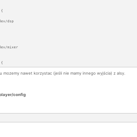
{

ev/dsp

ev/mixer

{

 mozemy nawet korzystac (jeśli nie mamy innego wyjścia) z alsy.
ev/mixer

player/config