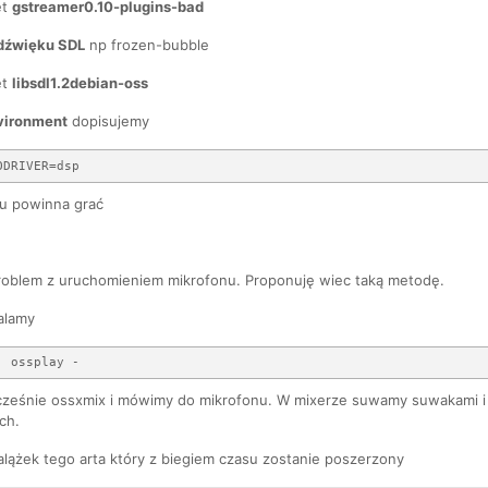
et
gstreamer0.10-plugins-bad
 dźwięku SDL
np frozen-bubble
et
libsdl1.2debian-oss
vironment
dopisujemy
u powinna grać
blem z uruchomieniem mikrofonu. Proponuję wiec taką metodę.
alamy
ześnie ossxmix i mówimy do mikrofonu. W mixerze suwamy suwakami i 
ch.
alążek tego arta który z biegiem czasu zostanie poszerzony