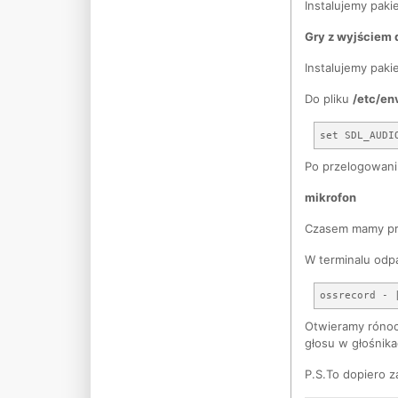
Instalujemy paki
Gry z wyjściem
Instalujemy paki
Do pliku
/etc/en
Po przelogowani
mikrofon
Czasem mamy pro
W terminalu odp
Otwieramy rónoc
głosu w głośnika
P.S.To dopiero z