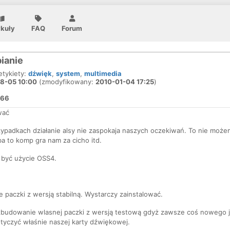
ykuły
FAQ
Forum
ianie
 etykiety:
dźwięk
,
system
,
multimedia
8-05 10:00
(zmodyfikowany:
2010-01-04 17:25
)
966
wać
ypadkach działanie alsy nie zaspokaja naszych oczekiwań. To nie możem
ba to komp gra nam za cicho itd.
być użycie OSS4.
paczki z wersją stabilną. Wystarczy zainstalować.
zbudowanie wlasnej paczki z wersją testową gdyż zawsze coś nowego 
tyczyć właśnie naszej karty dźwiękowej.