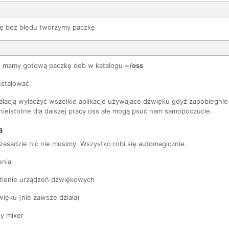
się bez błędu tworzymy paczkę
ch mamy gotową paczkę deb w katalogu
~/oss
nstalować.
alacją wyłaczyć wszelkie aplikacje używajace dźwięku gdyż zapobiegnie
nieistotne dla dalszej pracy oss ale mogą psuć nam samopoczucie.
a
asadzie nic nie musimy. Wszystko robi się automagicznie.
nia.
lenie urządzeń dźwiękowych
więku (nie zawsze działa)
y mixer