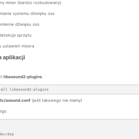
zny mixer (bardzo rozbudowany)
ymanie systemu dźwięku oss
mienie dźwięku oss
etekcja sprzętu
s ustawień mixera
 aplikacji
et
libasound2-plugins
etc/asound.conf
(jeśli takowego nie mamy)
ego
ev/dsp
