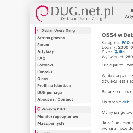
Art
Debian Users Gang
OSS4 w Deb
Strona główna
Kategoria:
FAQ
,
Forum
Dodany:
2009-0
Artykuły
Przez:
ilin
Wyświetleń:
25
FAQ
OSS4 jak to uży
Fortunki
Kontakt
W niektórych prz
O nas
dźwieku jest sła
Profil na Identi.ca
Ratunkiem może 
DUG pomaga
About us / Contact
Na stronie
deb
Projekty DUG
Mamy już gotowe 
Monitor repozytoriów
Ja zaś polecam 
Masz pomysł?
wersji a może do