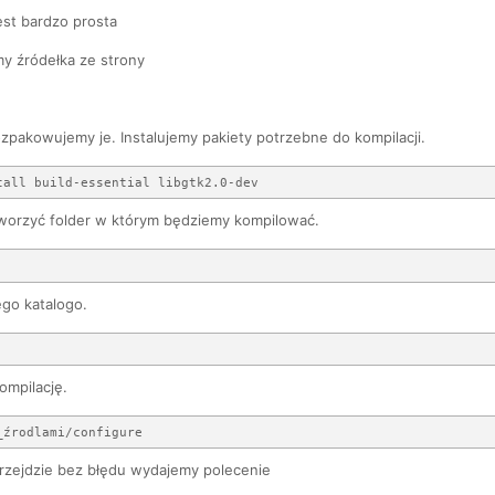
est bardzo prosta
y źródełka ze strony
ozpakowujemy je. Instalujemy pakiety potrzebne do kompilacji.
worzyć folder w którym będziemy kompilować.
go katalogo.
mpilację.
przejdzie bez błędu wydajemy polecenie