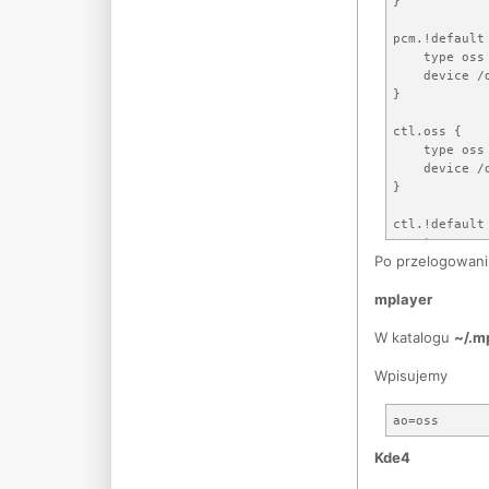
}

pcm.!default 
    type oss

    device /d
}

ctl.oss {

    type oss

    device /d
}

ctl.!default 
    type oss

Po przelogowaniu
    device /d
mplayer
W katalogu
~/.m
Wpisujemy
Kde4