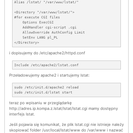
Alias /lstat/ "/var/www/lstat/"

<Directory "/var/www/lstat/">

#for execute CGI files

    Options ExecCGI

    AddHandler cgi-script .cgi

    AllowOverride AuthConfig Limit

    SetEnv LANG pl_PL

i dopisujemy do /etc/apache2/httpd.conf
Przeładowujemy apache2 i startujemy lstat:
sudo /etc/init.d/apache2 reload

teraz po wpisaniu w przeglądarkę
http://adres.ip.kompa.z.lstat/lstat/lstat.cgi mamy dostępny
interfejs lstat.
Jeśli pojawia się komunikat, że plik lstat.cgi nie istnieje należy
skopiować folder /usr/local/lstat/www do /var/www i nazwać