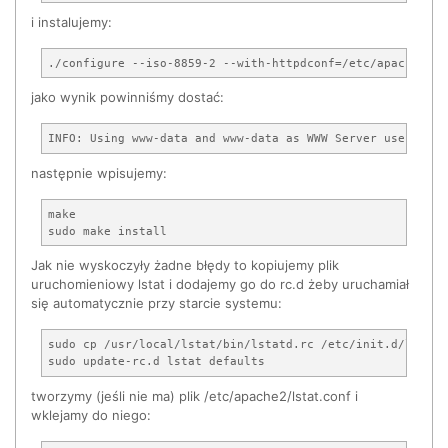
i instalujemy:
jako wynik powinniśmy dostać:
następnie wpisujemy:
make

Jak nie wyskoczyły żadne błędy to kopiujemy plik
uruchomieniowy lstat i dodajemy go do rc.d żeby uruchamiał
się automatycznie przy starcie systemu:
sudo cp /usr/local/lstat/bin/lstatd.rc /etc/init.d/lstat

tworzymy (jeśli nie ma) plik /etc/apache2/lstat.conf i
wklejamy do niego: