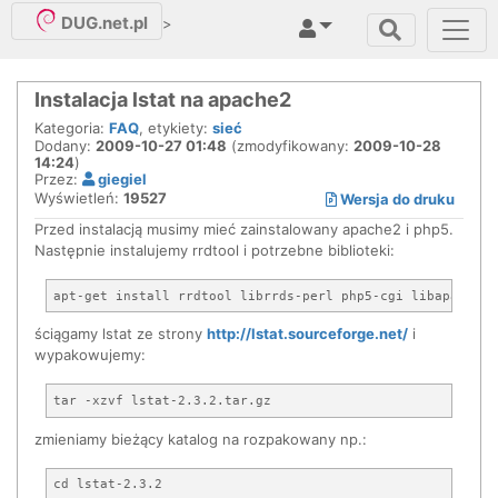
DUG.net.pl
>
Instalacja lstat na apache2
Kategoria:
FAQ
, etykiety:
sieć
Dodany:
2009-10-27 01:48
(zmodyfikowany:
2009-10-28
14:24
)
Przez:
giegiel
Wyświetleń:
19527
Wersja do druku
Przed instalacją musimy mieć zainstalowany apache2 i php5.
Następnie instalujemy rrdtool i potrzebne biblioteki:
ściągamy lstat ze strony
http://lstat.sourceforge.net/
i
wypakowujemy:
zmieniamy bieżący katalog na rozpakowany np.: