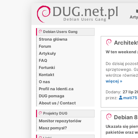
Art
Debian Users Gang
Strona główna
Architek
Forum
W ten weekend z
Artykuły
FAQ
Do dzisiaj pozos
Fortunki
sprzętowego. Gał
Kontakt
wkrótce również
więcej »
O nas
Profil na Identi.ca
Dodany:
27 lip 2
DUG pomaga
przez:
mati75
About us / Contact
Projekty DUG
Debian 8.
Monitor repozytoriów
Ukazała się pie
Masz pomysł?
pakietów oraz w