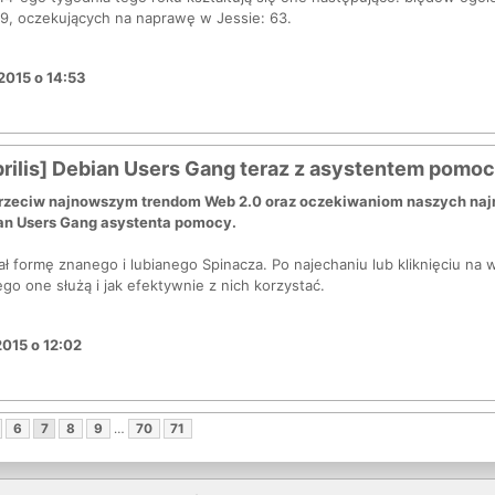
29, oczekujących na naprawę w Jessie: 63.
2015 o 14:53
prilis] Debian Users Gang teraz z asystentem pomo
zeciw najnowszym trendom Web 2.0 oraz oczekiwaniom naszych naj
an Users Gang asystenta pomocy.
ł formę znanego i lubianego Spinacza. Po najechaniu lub kliknięciu na
o one służą i jak efektywnie z nich korzystać.
2015 o 12:02
6
7
8
9
…
70
71