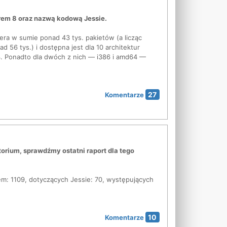
rem 8 oraz nazwą kodową Jessie.
era w sumie ponad 43 tys. pakietów (a licząc
ad 56 tys.) i dostępna jest dla 10 architektur
4. Ponadto dla dwóch z nich — i386 i amd64 —
27
Komentarze
torium, sprawdźmy ostatni raport dla tego
em: 1109, dotyczących Jessie: 70, występujących
10
Komentarze