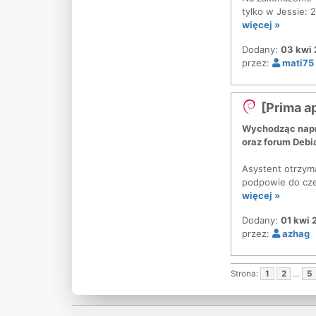
tylko w Jessie: 
więcej »
Dodany:
03 kwi 
przez:
mati75
[Prima a
Wychodząc napr
oraz forum Debi
Asystent otrzyma
podpowie do czeg
więcej »
Dodany:
01 kwi 
przez:
azhag
Strona:
1
2
…
5