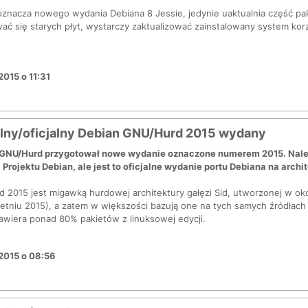
e oznacza nowego wydania Debiana 8 Jessie, jedynie uaktualnia część p
ć się starych płyt, wystarczy zaktualizować zainstalowany system korz
2015 o 11:31
alny/oficjalny Debian GNU/Hurd 2015 wydany
GNU/Hurd przygotował nowe wydanie oznaczone numerem 2015. Należy p
Projektu Debian, ale jest to oficjalne wydanie portu Debiana na arch
2015 jest migawką hurdowej architektury gałęzi Sid, utworzonej w oko
etniu 2015), a zatem w większości bazują one na tych samych źródłach 
 zawiera ponad 80% pakietów z linuksowej edycji.
2015 o 08:56