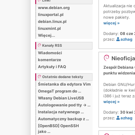
Linki
Aktualizacja ni
www.debian.org
potrzeby pozbywa
linuxportal.pl
nowe pakiety.
debian.linux.pl
więcej »
linuxmint.pl
Dodany:
08 cze 
Więcej...
przez:
azhag
Kanały RSS
Wiadomości
Nieoficj
komentarze
Artykuły i FAQ
Zespół Debiana 
punktu widzenia 
Ostatnio dodane teksty
Śmietanka dla edytora Vim
Debian GNU/Hurd 
(dokładnie w kwi
OmegaT program do …
i386 i już teraz
Własny Debian LiveUSB
więcej »
Autologowanie pod tty -> …
Instalacja natywnego …
Dodany:
30 kwi 
przez:
azhag
Automatyczny backup z …
[OpenBSD] OpenSSH
jako …