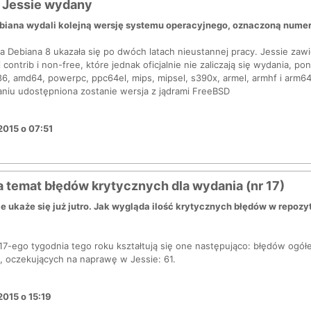
 Jessie wydany
biana wydali kolejną wersję systemu operacyjnego, oznaczoną nume
 Debiana 8 ukazała się po dwóch latach nieustannej pracy. Jessie zawi
contrib i non-free, które jednak oficjalnie nie zaliczają się wydania, pon
86, amd64, powerpc, ppc64el, mips, mipsel, s390x, armel, armhf i arm6
niu udostępniona zostanie wersja z jądrami FreeBSD
2015 o 07:51
a temat błędów krytycznych dla wydania (nr 17)
e ukaże się już jutro. Jak wygląda ilość krytycznych błędów w repozy
7-ego tygodnia tego roku kształtują się one następująco: błędów ogół
9, oczekujących na naprawę w Jessie: 61.
2015 o 15:19