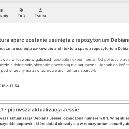
ykuły
FAQ
Forum
tura sparc zostanie usunięta z repozytorium Debian
ostanie usunięta całkowicie architektura sparc z repozytorium Debia
tawała w rozwoju w gałęziach unstable i experimental. Od północy prze
ęzie oldoldstable/oldstable pozostaną nie naruszone. Jednak do końca
 pod strzechy ma zawitać nowa architektura sparc64.
015 o 17:54
1 - pierwsza aktualizacja Jessie
rwsza aktualizacja Debiana Jessie, oznaczona numerem 8.1. W jej skł
szystkie poprawki, które dotąd ukazały się w repozytorium security.d