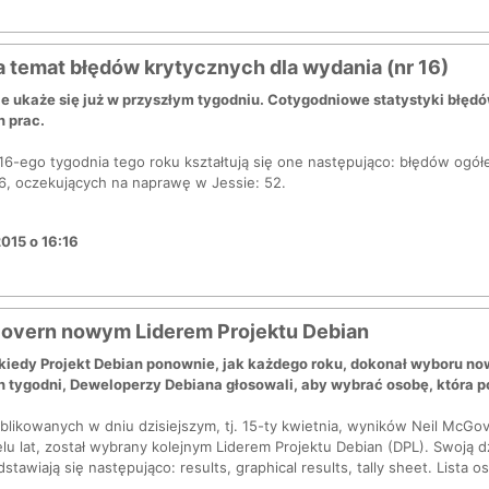
a temat błędów krytycznych dla wydania (nr 16)
ie ukaże się już w przyszłym tygodniu. Cotygodniowe statystyki bł
n prac.
6-ego tygodnia tego roku kształtują się one następująco: błędów ogół
16, oczekujących na naprawę w Jessie: 52.
2015 o 16:16
overn nowym Liderem Projektu Debian
 kiedy Projekt Debian ponownie, jak każdego roku, dokonał wyboru no
 tygodni, Deweloperzy Debiana głosowali, aby wybrać osobę, która po
blikowanych w dniu dzisiejszym, tj. 15-ty kwietnia, wyników Neil McGo
u lat, został wybrany kolejnym Liderem Projektu Debian (DPL). Swoją dz
tawiają się następująco: results, graphical results, tally sheet. Lista 