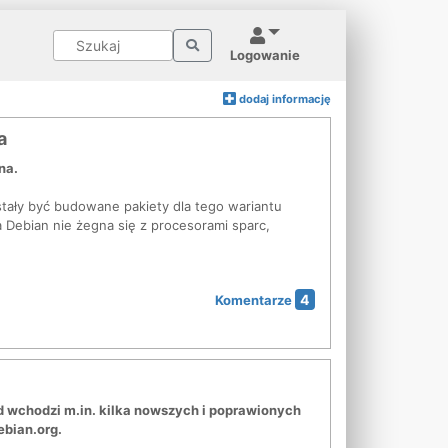
Logowanie
dodaj informację
a
na.
stały być budowane pakiety dla tego wariantu
 Debian nie żegna się z procesorami sparc,
4
Komentarze
ad wchodzi m.in. kilka nowszych i poprawionych
ebian.org.