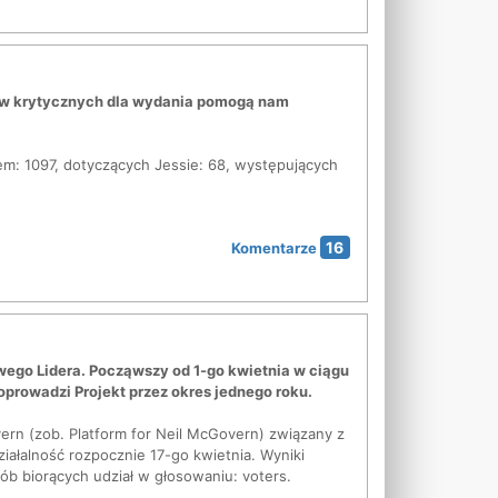
ędów krytycznych dla wydania pomogą nam
em: 1097, dotyczących Jessie: 68, występujących
16
Komentarze
wego Lidera. Począwszy od 1-go kwietnia w ciągu
prowadzi Projekt przez okres jednego roku.
vern (zob. Platform for Neil McGovern) związany z
iałalność rozpocznie 17-go kwietnia. Wyniki
osób biorących udział w głosowaniu: voters.