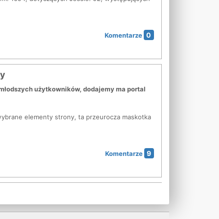
0
Komentarze
cy
młodszych użytkowników, dodajemy ma portal
 wybrane elementy strony, ta przeurocza maskotka
9
Komentarze